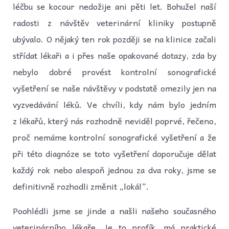
léčbu se kocour nedožije ani pěti let. Bohužel naší
radosti z návštěv veterinární kliniky postupně
ubývalo. O nějaký ten rok později se na klinice začali
střídat lékaři a i přes naše opakované dotazy, zda by
nebylo dobré provést kontrolní sonografické
vyšetření se naše návštěvy v podstatě omezily jen na
vyzvedávání léků. Ve chvíli, kdy nám bylo jedním
z lékařů, který nás rozhodně neviděl poprvé, řečeno,
proč nemáme kontrolní sonografické vyšetření a že
při této diagnóze se toto vyšetření doporučuje dělat
každý rok nebo alespoň jednou za dva roky, jsme se
definitivně rozhodli změnit „lokál“.
Poohlédli jsme se jinde a našli našeho současného
veterinárního lékaře. Je to profík, má praktické