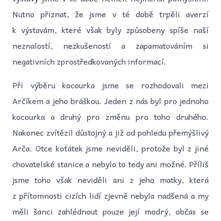
Nutno přiznat, že jsme v té době trpěli averzí
k výstavám, které však byly způsobeny spíše naší
neznalostí, nezkušeností a zapamatováním si
negativních zprostředkovaných informací.
Při výběru kocourka jsme se rozhodovali mezi
Arčíkem a jeho bráškou. Jeden z nás byl pro jednoho
kocourka a druhý pro změnu pro toho druhého.
Nakonec zvítězil důstojný a již od pohledu přemýšlivý
Arča. Otce koťátek jsme neviděli, protože byl z jiné
chovatelské stanice a nebylo to tedy ani možné. Příliš
jsme toho však neviděli ani z jeho matky, která
z přítomnosti cizích lidí zjevně nebyla nadšená a my
měli šanci zahlédnout pouze její modrý, občas se