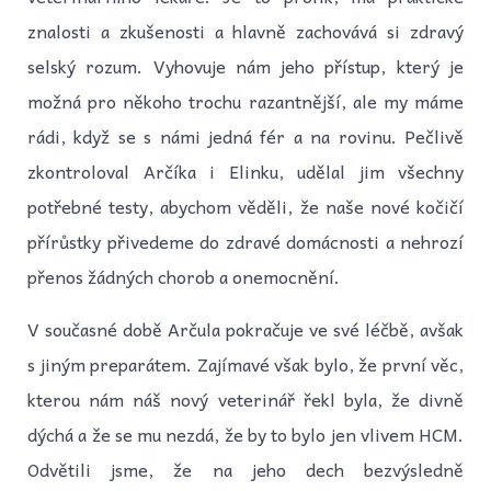
znalosti a zkušenosti a hlavně zachovává si zdravý
selský rozum. Vyhovuje nám jeho přístup, který je
možná pro někoho trochu razantnější, ale my máme
rádi, když se s námi jedná fér a na rovinu. Pečlivě
zkontroloval Arčíka i Elinku, udělal jim všechny
potřebné testy, abychom věděli, že naše nové kočičí
přírůstky přivedeme do zdravé domácnosti a nehrozí
přenos žádných chorob a onemocnění.
V současné době Arčula pokračuje ve své léčbě, avšak
s jiným preparátem. Zajímavé však bylo, že první věc,
kterou nám náš nový veterinář řekl byla, že divně
dýchá a že se mu nezdá, že by to bylo jen vlivem HCM.
Odvětili jsme, že na jeho dech bezvýsledně