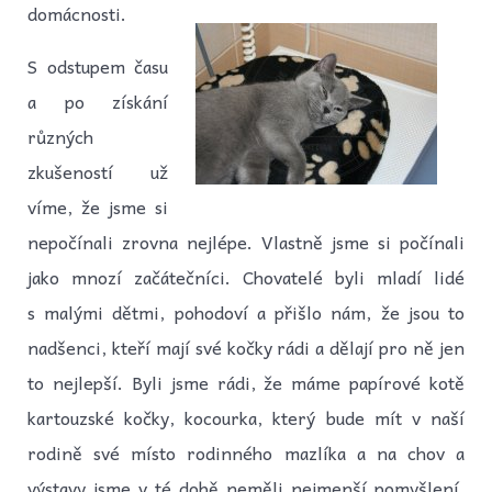
domácnosti.
S odstupem času
a po získání
různých
zkušeností už
víme, že jsme si
nepočínali zrovna nejlépe. Vlastně jsme si počínali
jako mnozí začátečníci. Chovatelé byli mladí lidé
s malými dětmi, pohodoví a přišlo nám, že jsou to
nadšenci, kteří mají své kočky rádi a dělají pro ně jen
to nejlepší. Byli jsme rádi, že máme papírové kotě
kartouzské kočky, kocourka, který bude mít v naší
rodině své místo rodinného mazlíka a na chov a
výstavy jsme v té době neměli nejmenší pomyšlení.