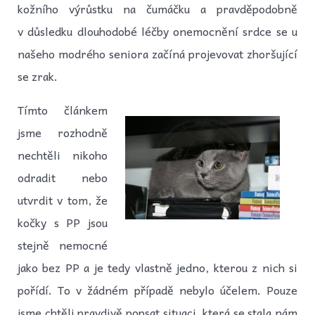
kožního výrůstku na čumáčku a pravděpodobně
v důsledku dlouhodobé léčby onemocnění srdce se u
našeho modrého seniora začíná projevovat zhoršující
se zrak.
Tímto článkem
jsme rozhodně
nechtěli nikoho
odradit nebo
utvrdit v tom, že
kočky s PP jsou
stejně nemocné
jako bez PP a je tedy vlastně jedno, kterou z nich si
pořídí. To v žádném případě nebylo účelem. Pouze
jsme chtěli pravdivě popsat situaci, která se stala nám