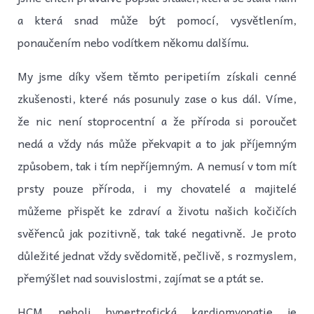
a která snad může být pomocí, vysvětlením,
ponaučením nebo vodítkem někomu dalšímu.
My jsme díky všem těmto peripetiím získali cenné
zkušenosti, které nás posunuly zase o kus dál. Víme,
že nic není stoprocentní a že příroda si poroučet
nedá a vždy nás může překvapit a to jak příjemným
způsobem, tak i tím nepříjemným. A nemusí v tom mít
prsty pouze příroda, i my chovatelé a majitelé
můžeme přispět ke zdraví a životu našich kočičích
svěřenců jak pozitivně, tak také negativně. Je proto
důležité jednat vždy svědomitě, pečlivě, s rozmyslem,
přemýšlet nad souvislostmi, zajímat se a ptát se.
HCM neboli hypertrofická kardiomyopatie je