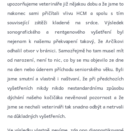
upozorňujeme veterináře již nějakou dobu a že jsme to
nakonec sami přičítali vlivu HCM a spolu s tím
související zátěži kladené na srdce. Výsledek
sonografického a rentgenového vyšetření byl
nejenom k našemu překvapení takový, že Arčíkovi
odhalil otvor v bránici. Samozřejmě ho tam musel mít
od narození, není to nic, co by se mu objevilo ze dne
na den nebo úderem příchodu seniorského věku. Byli
jsme smutní a vlastně i naštvaní, že při předchozích
vyšetřeních nikdy nikdo nestandardnímu způsobu
dýchání našeho kočičáka nevěnoval pozornost a že
jsme se nechali veterináři tak snadno odbýt a netrvali
na důkladných vyšetřeních.
Ve výsledku vlastně nevíme, zda ono diagnostikované