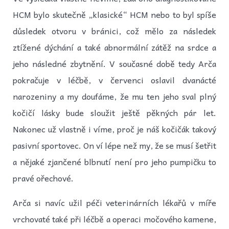
HCM bylo skutečně „klasické“ HCM nebo to byl spíše
důsledek otvoru v bránici, což mělo za následek
ztížené dýchání a také abnormální zátěž na srdce a
jeho následné zbytnění. V současné době tedy Arča
pokračuje v léčbě, v červenci oslavil dvanácté
narozeniny a my doufáme, že mu ten jeho sval plný
kočičí lásky bude sloužit ještě pěkných pár let.
Nakonec už vlastně i víme, proč je náš kočičák takový
pasivní sportovec. On ví lépe než my, že se musí šetřit
a nějaké zjančené blbnutí není pro jeho pumpičku to
pravé ořechové.
Arča si navíc užil péči veterinárních lékařů v míře
vrchovaté také při léčbě a operaci močového kamene,