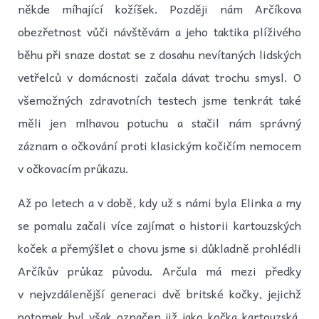
někde míhající kožíšek. Později nám Arčíkova
obezřetnost vůči návštěvám a jeho taktika plíživého
běhu při snaze dostat se z dosahu nevítaných lidských
vetřelců v domácnosti začala dávat trochu smysl. O
všemožných zdravotních testech jsme tenkrát také
měli jen mlhavou potuchu a stačil nám správný
záznam o očkování proti klasickým kočičím nemocem
v očkovacím průkazu.
Až po letech a v době, kdy už s námi byla Elinka a my
se pomalu začali více zajímat o historii kartouzských
koček a přemýšlet o chovu jsme si důkladně prohlédli
Arčíkův průkaz původu. Arčula má mezi předky
v nejvzdálenější generaci dvě britské kočky, jejichž
potomek byl však označen již jako kočka kartouzská.