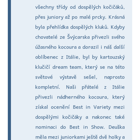
všechny třídy od dospělých kočičáků,
přes juniory až po malé prcky. Krásná
byla přehlídka dospělých kluků. Kdyby
chovatelé ze Švýcarska přivezli svého
úžasného kocoura a dorazil i náš další
oblíbenec z Itálie, byl by kartouzský
klučičí dream team, který se na této
světové výstavě sešel, naprosto
kompletní. Naši přátelé z Itálie
přivezli nádherného kocoura, který
získal ocenění Best in Variety mezi
dospělými kočičáky a nakonec také
nominaci do Best in Show. Deuška
měla mezi juniorkami ještě dvě holky a