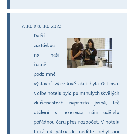
a 8. 10. 2023
Další
zastávkou
na naší
časně
podzimně
výstavní výjezdové akci byla Ostrava.
Volba hotelu byla po minulých skvělých
zkušenostech naprosto jasná, leč
otálení s rezervací nám udělalo
pořádnou čáru přes rozpočet. V hotelu
totiž od pátku do neděle nebyl ani