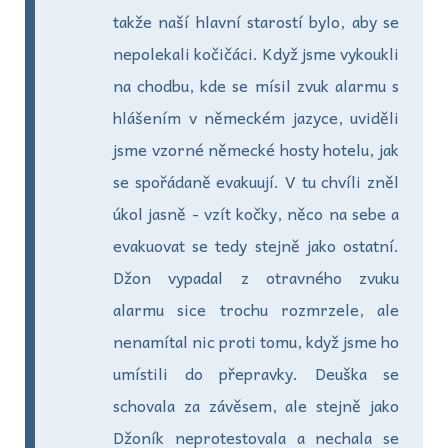
takže naší hlavní starostí bylo, aby se
nepolekali kočičáci. Když jsme vykoukli
na chodbu, kde se mísil zvuk alarmu s
hlášením v německém jazyce, uviděli
jsme vzorné německé hosty hotelu, jak
se spořádaně evakuují. V tu chvíli zněl
úkol jasně - vzít kočky, něco na sebe a
evakuovat se tedy stejně jako ostatní.
Džon vypadal z otravného zvuku
alarmu sice trochu rozmrzele, ale
nenamítal nic proti tomu, když jsme ho
umístili do přepravky. Deuška se
schovala za závěsem, ale stejně jako
Džoník neprotestovala a nechala se