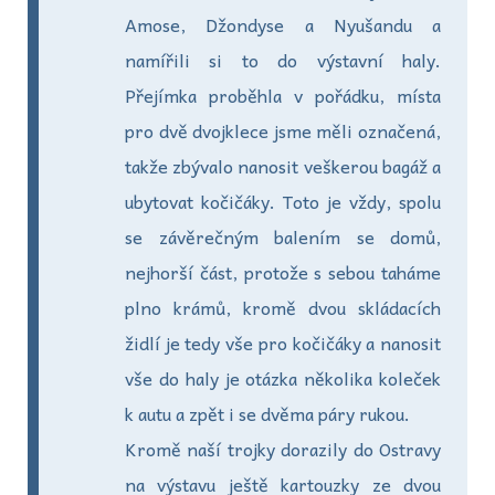
Amose, Džondyse a Nyušandu a
namířili si to do výstavní haly.
Přejímka proběhla v pořádku, místa
pro dvě dvojklece jsme měli označená,
takže zbývalo nanosit veškerou bagáž a
ubytovat kočičáky. Toto je vždy, spolu
se závěrečným balením se domů,
nejhorší část, protože s sebou taháme
plno krámů, kromě dvou skládacích
židlí je tedy vše pro kočičáky a nanosit
vše do haly je otázka několika koleček
k autu a zpět i se dvěma páry rukou.
Kromě naší trojky dorazily do Ostravy
na výstavu ještě kartouzky ze dvou