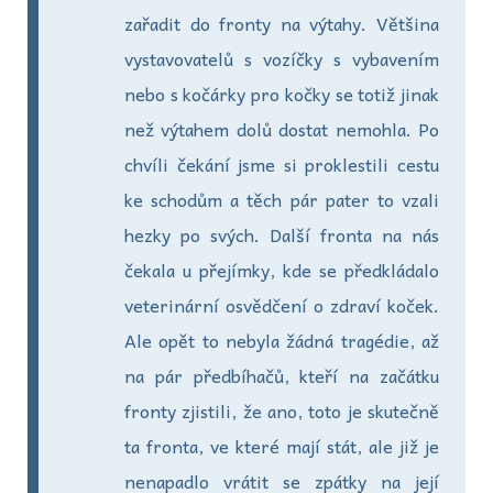
zařadit do fronty na výtahy. Většina
vystavovatelů s vozíčky s vybavením
nebo s kočárky pro kočky se totiž jinak
než výtahem dolů dostat nemohla. Po
chvíli čekání jsme si proklestili cestu
ke schodům a těch pár pater to vzali
hezky po svých. Další fronta na nás
čekala u přejímky, kde se předkládalo
veterinární osvědčení o zdraví koček.
Ale opět to nebyla žádná tragédie, až
na pár předbíhačů, kteří na začátku
fronty zjistili, že ano, toto je skutečně
ta fronta, ve které mají stát, ale již je
nenapadlo vrátit se zpátky na její