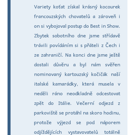
Variety koťat získal krásný kocourek
francouzských chovatelů a zároveň i
on si vybojoval postup do Best in Show.
Zbytek sobotního dne jsme střídavě
trávili povídáním si s přáteli z Čech i
ze zahraničí. Na konci dne jsme ještě
dostali důvěru a byl nám svěřen
nominovaný kartouzský kočičák naší
italské kamarádky, která musela v
neděli ráno neodkladně odcestovat
zpět do Itálie. Večerní odjezd z
parkoviště se protáhl na skoro hodinu,
protože výjezd se pod náporem
odjíždějících vystavovatelů totálně