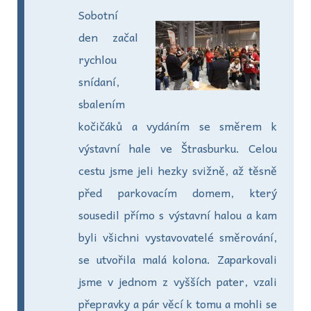
Sobotní
den začal
rychlou
snídaní,
sbalením
kočičáků a vydáním se směrem k
výstavní hale ve Štrasburku. Celou
cestu jsme jeli hezky svižně, až těsně
před parkovacím domem, který
sousedil přímo s výstavní halou a kam
byli všichni vystavovatelé směrování,
se utvořila malá kolona. Zaparkovali
jsme v jednom z vyšších pater, vzali
přepravky a pár věcí k tomu a mohli se