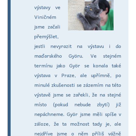
výstavy ve
Viničném
jsme začali
přemýšlet,
jestli nevyrazit na výstavu i do
maďarského Györu. Ve stejném
termínu jako Györ se konala také
výstava v Praze, ale upřímně, po
minulé zkušenosti se zázemím na této
výstavě jsme se zařekli, že na stejné
místo (pokud nebude zbytí) již
nepáchneme. Györ jsme měli spíše v
záloze, že ta možnost tady je, ale
nejdříve jsme o něm příliš vážně