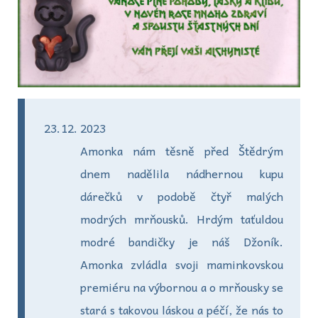
2023
Amonka nám těsně před Štědrým
dnem nadělila nádhernou kupu
dárečků v podobě čtyř malých
modrých mrňousků. Hrdým taťuldou
modré bandičky je náš Džoník.
Amonka zvládla svoji maminkovskou
premiéru na výbornou a o mrňousky se
stará s takovou láskou a péčí, že nás to