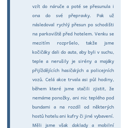
vzít do náruče a poté se přesunula i
ona do své přepravky. Pak už
následoval rychlý přesun po schodišti
na parkoviště před hotelem. Venku se
mezitím rozpršelo, takže jsme
kočičáky dali do auta, aby byli v suchu,
teple a nerušily je sirény a majáky
přijíždějících hasičských a policejních
vozů. Celá akce trvala asi půl hodiny,
během které jsme stačili zjistit, že
nemáme ponožky, ani nic teplého pod
bundami a na rozdíl od některých
hostů hotelu ani kufry či jiné vybavení.
Měli jsme však doklady a mobilní