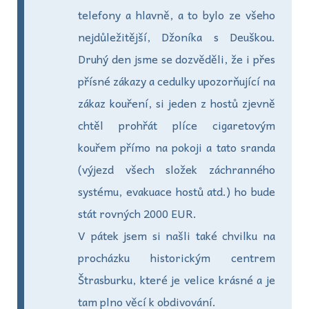
telefony a hlavně, a to bylo ze všeho
nejdůležitější, Džoníka s Deuškou.
Druhý den jsme se dozvěděli, že i přes
přísné zákazy a cedulky upozorňující na
zákaz kouření, si jeden z hostů zjevně
chtěl prohřát plíce cigaretovým
kouřem přímo na pokoji a tato sranda
(výjezd všech složek záchranného
systému, evakuace hostů atd.) ho bude
stát rovných 2000 EUR.
V pátek jsem si našli také chvilku na
procházku historickým centrem
Štrasburku, které je velice krásné a je
tam plno věcí k obdivování.