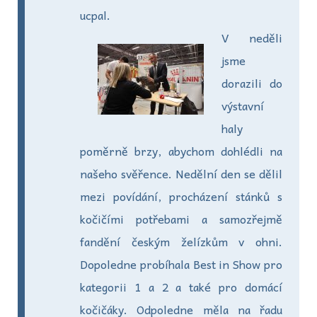
ucpal.
V neděli
jsme
dorazili do
výstavní
haly
poměrně brzy, abychom dohlédli na
našeho svěřence. Nedělní den se dělil
mezi povídání, procházení stánků s
kočičími potřebami a samozřejmě
fandění českým želízkům v ohni.
Dopoledne probíhala Best in Show pro
kategorii 1 a 2 a také pro domácí
kočičáky. Odpoledne měla na řadu