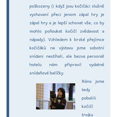
poškozeny (i když jsou kočičáci slušně
vychovaní přeci jenom zápal hry je
zápal hry a je lepší schovat vše, co by
mohlo poňoukat kočičí zvědavost a
nápady). Vzhledem k brzké přejímce
kočičáků na výstavu jsme sobotní
snídani nestíhali, ale bezva personál
hotelu nám připravil vydatné
snídaňové balíčky.
Ráno jsme
tedy
pobalili
kočičí
trojku