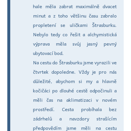
hale měla zabrat maximálně dvacet
minut a z toho většinu času zabralo
propletení se uličkami Štrasburku.
Nebylo tedy co řešit a alchymistická
výprava měla svůj jasný pevný
ubytovací bod.
Na cestu do Štrasburku jsme vyrazili ve
čtvrtek dopoledne. Vždy je pro nás
důležité, abychom si my a hlavně
kočičáci po dlouhé cestě odpočinuli a
měli čas na aklimatizaci v novém
prostředí. Cesta probíhala bez
zádrhelů a navzdory strašícím
předpovědím jsme měli na cestu